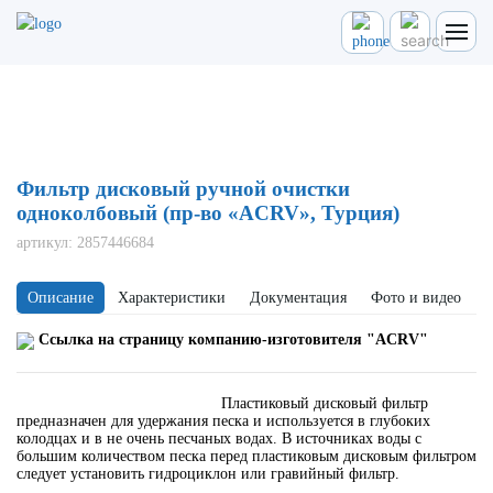
Главная
Каталог
Фильтрация
Фильтр дисковый ручной очистки одноколбовый (пр-во "ACRV", Турция)
Фильтр дисковый ручной очистки
одноколбовый (пр-во «ACRV», Турция)
артикул:
2857446684
Описание
Характеристики
Документация
Фото и видео
Ссылка на страницу компанию-изготовителя "ACRV"
Пластиковый дисковый фильтр
предназначен для удержания песка и используется в глубоких
колодцах и в не очень песчаных водах. В источниках воды с
большим количеством песка перед пластиковым дисковым фильтром
следует установить гидроциклон или гравийный фильтр.