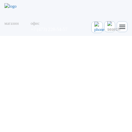
магазин
офис
+7 (473) 228-54-57
«NETAFIM» (Израиль)
Главная
Производители
"NETAFIM" (Израиль)