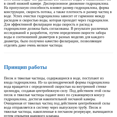
в своей нижней камере. Дисперсионное движение гидроциклона.
На пропускную способность влияют размер гидроциклона, форма
конструкции, скорость потока, а также плотность и размер частиц в
воде. Успех очистки гидроциклона зависит от гармонии между
расходом и скоростью воды, которая проходит через гидроциклон.
Для эффективной фильтрации воды скорость и расход в
гидроциклоне должны быть согласованы. В результате различных
исследований и разработок, путем определения скорости забора
воды и соотношений диаметров в разных моделях для каждого
диаметра, было получено качество фильтрации, позволяющее
отделять даже очень мелкие частицы.
Принцип работы
Песок и тяжелые частицы, содержащиеся в воде, поступают из
входа гидроциклона. Из-за цилиндрической формы гидроциклона
вода вращается с определенной скоростью на внутренней стенке
цилиндра, создавая центробежную силу. Под действием этой силы
песок и тяжелые частицы падают вниз по сужающемуся конусу
гидроциклона, достигая накопительной песчаной камеры.
Очищенная от тяжелых частиц под действием центробежной силы
вода отправляется в систему через выпускную трубу. Песок и
тяжелые частицы, накопленные в песчаном резервуаре, вычищаются
путем открытия шарового клапана.