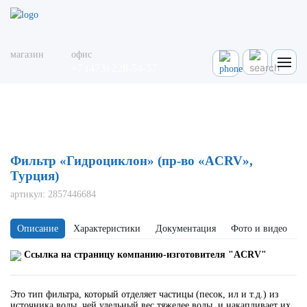
магазин
офис
+7 (473) 228-54-57
Главная
Каталог
Фильтрация
Фильтр "Гидроциклон" (пр-во "ACRV", Турция)
Фильтр «Гидроциклон» (пр-во «ACRV»,
Турция)
артикул:
2857446684
Описание
Характеристики
Документация
Фото и видео
Ссылка на страницу компанию-изготовителя "ACRV"
Это тип фильтра, который отделяет частицы (песок, ил и т.д.) из
источника воды, чей удельный вес тяжелее воды, и накапливает их