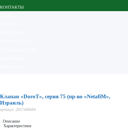
КОНТАКТЫ
О НАС
КАТАЛОГ
ПРАЙС-ЛИСТ
ИНФОРМАЦИЯ
ПРОИЗВОДИТЕЛИ
ПОРТФОЛИО
КОНТАКТЫ
Главная
Каталог
Клапана и соленоиды
Клапан "Dorot", серия 75 (пр-во "Netafim", Израиль)
Клапан «DoroT», серия 75 (пр-во «NetafiM»,
Израиль)
артикул:
2857446684
Описание
Характеристики