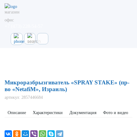
магазин
офис
+7 (473) 228-54-57
Главная
Каталог
Миниспринклеры
Микроразбрызгиватель "SPRAY STAKE" (пр-во "Netafim", Израиль)
Микроразбрызгиватель «SPRAY STAKE» (пр-
во «NetafiM», Израиль)
артикул:
2857446684
Описание
Характеристики
Документация
Фото и видео