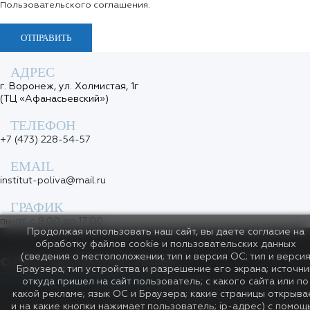
Пользовательского соглашения.
ОТПРАВИТЬ
АДРЕС
г. Воронеж, ул. Холмистая, 1г
(ТЦ «Афанасьевский»)
ТЕЛЕФОН
+7 (473) 228-54-57
EMAIL
institut-poliva@mail.ru
ГРАФИК
пн-пт. с 8:00 до 17:00
Продолжая использовать наш сайт, вы даете согласие на
обработку файлов cookie и пользовательских данных
(сведения о местоположении; тип и версия ОС; тип и верси
©
2026, ООО «Институт полива»
Браузера; тип устройства и разрешение его экрана; источни
Политика конфиденциальности
откуда пришел на сайт пользователь; с какого сайта или по
МЫ В СОЦ. СЕТЯХ
какой рекламе; язык ОС и Браузера; какие страницы открыва
и на какие кнопки нажимает пользователь; ip-адрес) с помощ