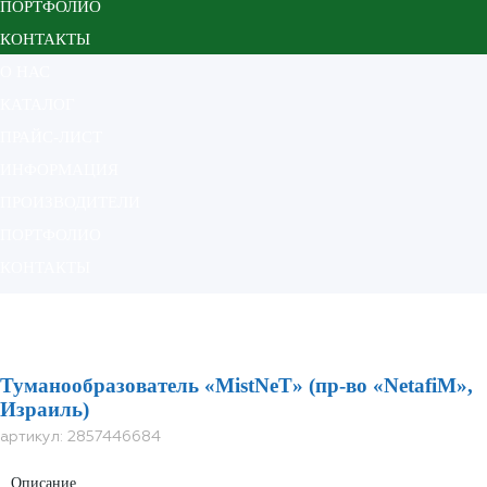
ПОРТФОЛИО
КОНТАКТЫ
О НАС
КАТАЛОГ
ПРАЙС-ЛИСТ
ИНФОРМАЦИЯ
ПРОИЗВОДИТЕЛИ
ПОРТФОЛИО
КОНТАКТЫ
Главная
Каталог
Миниспринклеры
Туманообразователь "MistNet" (пр-во "Netafim",Израиль)
Туманообразователь «MistNeT» (пр-во «NetafiM»,
Израиль)
артикул:
2857446684
Описание