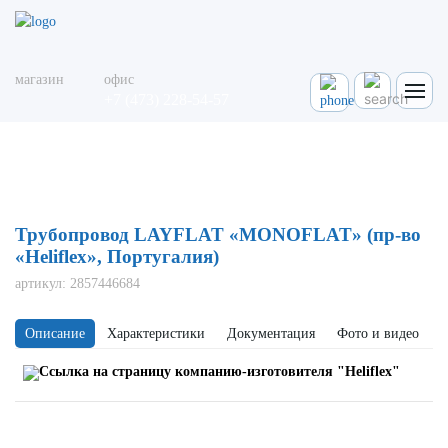
магазин
офис
+7 (473) 228-54-57
Главная
Каталог
Плоские рукава Layflat
Трубопровод LAYFLAT "MONOFLAT" (пр-во "Heliflex", Португалия)
Трубопровод LAYFLAT «MONOFLAT» (пр-во
«Heliflex», Португалия)
артикул:
2857446684
Описание
Характеристики
Документация
Фото и видео
Ссылка на страницу компанию-изготовителя "Heliflex"