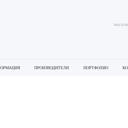
магаз
ОРМАЦИЯ
ПРОИЗВОДИТЕЛИ
ПОРТФОЛИО
К
г «Golden Spray»
Spray»