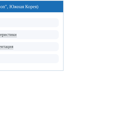
won", Южная Корея)
теристики
ентация
казать звонок
ам обращаться?