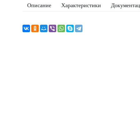
Описание
Характеристики
Документа
За
Как к в
Ваш те
Когда п