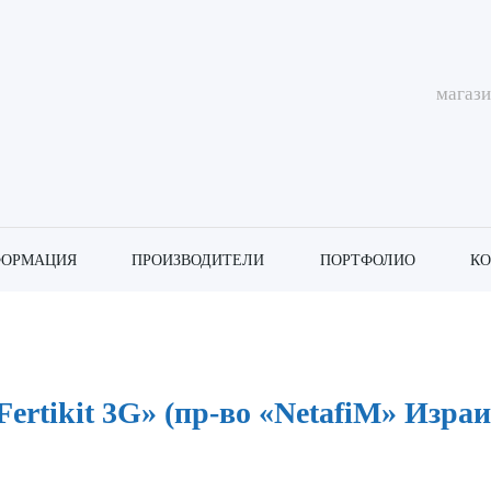
магаз
ОРМАЦИЯ
ПРОИЗВОДИТЕЛИ
ПОРТФОЛИО
К
ационная установка "Fertikit 3G" (пр-во "Netafim" Израиль)
ertikit 3G» (пр-во «NetafiM» Израи