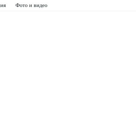
ция
Фото и видео
казать звонок
ам обращаться?
лефон
ерезвонить?