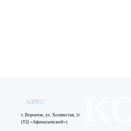
Я пр
соглаш
О
АДРЕС
г. Воронеж, ул. Холмистая, 1г
(ТЦ «Афанасьевский»)