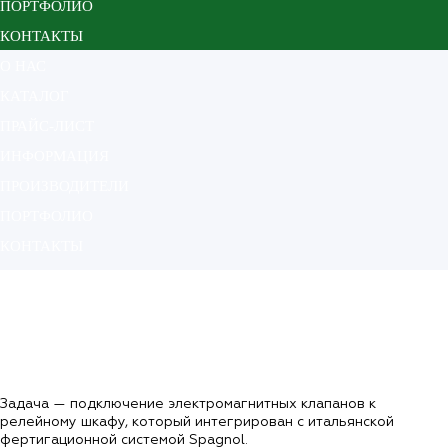
ПОРТФОЛИО
КОНТАКТЫ
О НАС
КАТАЛОГ
ПРАЙС-ЛИСТ
ИНФОРМАЦИЯ
ПРОИЗВОДИТЕЛИ
ПОРТФОЛИО
КОНТАКТЫ
Подключение электромагнитных клапанов в
питомнике растений "Агронериум"
Главная
Портфолио
Питомники
Подключение электромагнитных клапанов в питомнике растений
"Агронериум"
Задача — подключение электромагнитных клапанов к
релейному шкафу, который интегрирован с итальянской
фертигационной системой Spagnol.