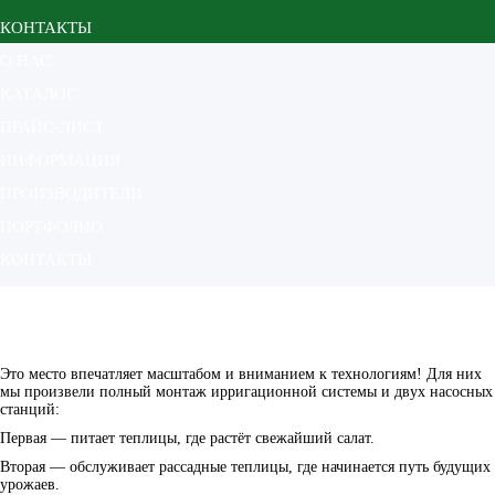
КОНТАКТЫ
О НАС
КАТАЛОГ
ПРАЙС-ЛИСТ
ИНФОРМАЦИЯ
ПРОИЗВОДИТЕЛИ
ПОРТФОЛИО
КОНТАКТЫ
Тепличный комплекс АгроНеро
Главная
Портфолио
Теплицы
Тепличный комплекс АгроНеро
Это место впечатляет масштабом и вниманием к технологиям! Для них
мы произвели полный монтаж ирригационной системы и двух насосных
станций:
Первая — питает теплицы, где растёт свежайший салат.
Вторая — обслуживает рассадные теплицы, где начинается путь будущих
урожаев.