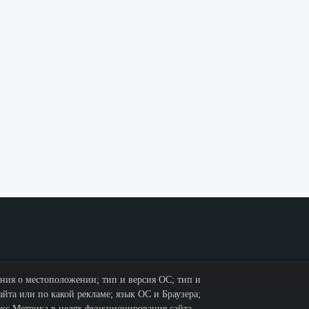
ения о местоположении; тип и версия ОС; тип и
айта или по какой рекламе; язык ОС и Браузера;
екс.Метрика в целях функционирования сайта,