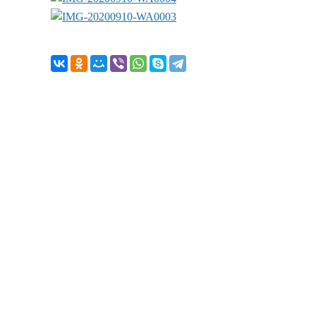
За
Как к в
Ваш те
Когда п