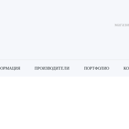
магаз
ОРМАЦИЯ
ПРОИЗВОДИТЕЛИ
ПОРТФОЛИО
К
а Шустер А.М.
) 8 Га Шустер А.М.