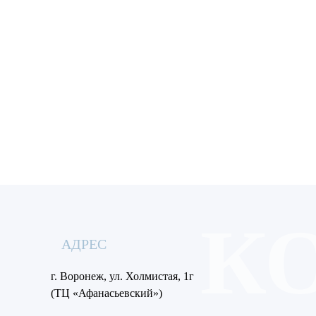
Я пр
соглаш
О
АДРЕС
г. Воронеж, ул. Холмистая, 1г
(ТЦ «Афанасьевский»)