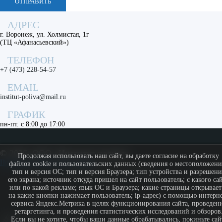
ОТПРАВИТЬ
АДРЕС
г. Воронеж, ул. Холмистая, 1г
(ТЦ «Афанасьевский»)
ТЕЛЕФОН
+7 (473) 228-54-57
EMAIL
institut-poliva@mail.ru
ГРАФИК
пн-пт. с 8:00 до 17:00
©
2026, ООО «Институт полива»
Продолжая использовать наш сайт, вы даете согласие на обработку
Политика конфиденциальности
файлов cookie и пользовательских данных (сведения о местоположени
МЫ В СОЦ. СЕТЯХ
тип и версия ОС; тип и версия Браузера; тип устройства и разрешени
его экрана; источник откуда пришел на сайт пользователь; с какого са
или по какой рекламе; язык ОС и Браузера; какие страницы открывает
на какие кнопки нажимает пользователь; ip-адрес) с помощью интерне
сервиса Яндекс.Метрика в целях функционирования сайта, проведен
ретаргетинга, и проведения статистических исследований и обзоров
Если вы не хотите, чтобы ваши данные обрабатывались, покиньте сай
Продвижение сайтов