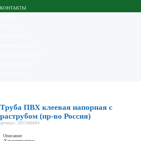
КОНТАКТЫ
О НАС
КАТАЛОГ
ПРАЙС-ЛИСТ
ИНФОРМАЦИЯ
ПРОИЗВОДИТЕЛИ
ПОРТФОЛИО
КОНТАКТЫ
Главная
Каталог
Магистральный и распределительный трубопроводы
Труба ПВХ клеевая напорная с раструбом (пр-во Россия)
Труба ПВХ клеевая напорная с
раструбом (пр-во Россия)
артикул:
2857446684
Описание
Характеристики