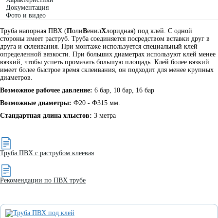
Документация
Фото и видео
Труба напорная ПВХ (
П
оли
В
енил
Х
лоридная) под клей. С одной
стороны имеет раструб. Труба соединяется посредством вставки друг в
друга и склеивания. При монтаже используется специальный клей
определенной вязкости. При больших диаметрах используют клей менее
вязкий, чтобы успеть промазать большую площадь. Клей более вязкий
имеет более быстрое время склеивания, он подходит для менее крупных
диаметров.
Возможное рабочее давление:
6 бар, 10 бар, 16 бар
Возможные диаметры:
Ф20 - Ф315 мм.
Стандартная длина хлыстов:
3 метра
Труба ПВХ с раструбом клеевая
Рекомендации по ПВХ трубе